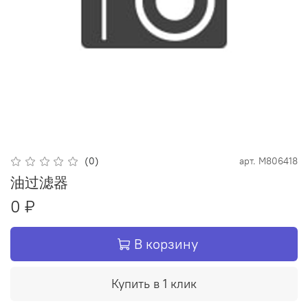
(0)
арт.
M806418
油过滤器
0 ₽
В корзину
Купить в 1 клик