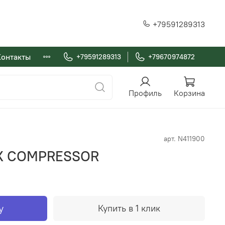
+79591289313
Контакты
+79591289313
+79670974872
Профиль
Корзина
арт.
N411900
UX COMPRESSOR
у
Купить в 1 клик