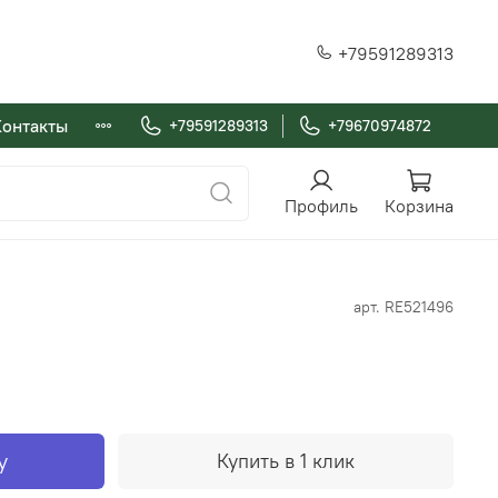
+79591289313
Контакты
+79591289313
+79670974872
Профиль
Корзина
арт.
RE521496
у
Купить в 1 клик