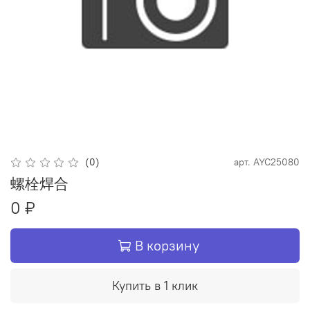
(0)
арт.
AYC25080
螺栓焊合
0 ₽
В корзину
Купить в 1 клик