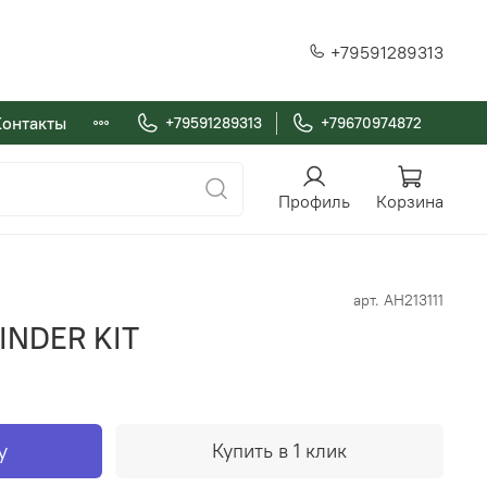
+79591289313
Контакты
+79591289313
+79670974872
Профиль
Корзина
арт.
AH213111
INDER KIT
у
Купить в 1 клик