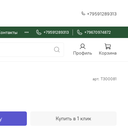
+79591289313
Контакты
+79591289313
+79670974872
Профиль
Корзина
арт.
T300081
у
Купить в 1 клик