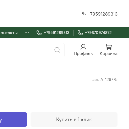
+79591289313
Контакты
+79591289313
+79670974872
Профиль
Корзина
арт.
AT129775
у
Купить в 1 клик