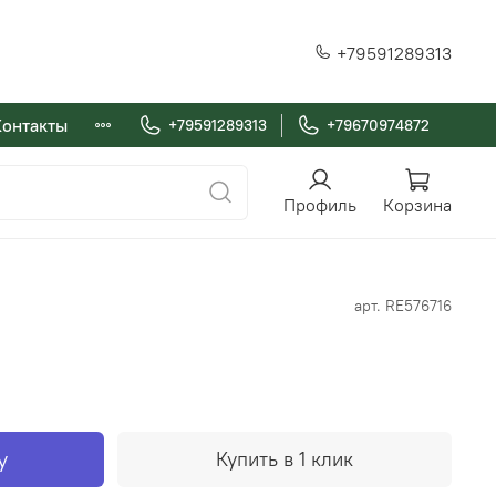
+79591289313
Контакты
+79591289313
+79670974872
Профиль
Корзина
арт.
RE576716
у
Купить в 1 клик