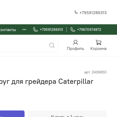
+79591289313
Контакты
+79591289313
+79670974872
Профиль
Корзина
арт.
2436650
уг для грейдера Caterpillar
у
Купить в 1 клик