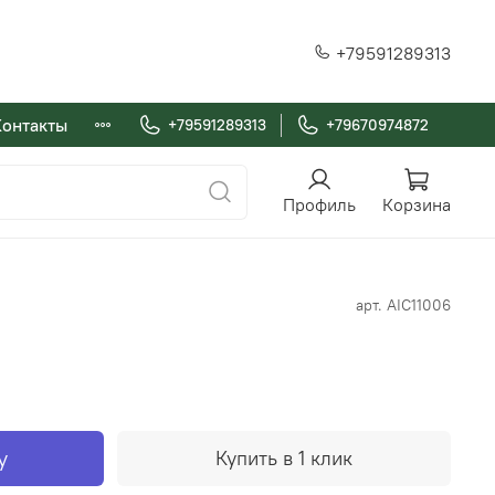
+79591289313
Контакты
+79591289313
+79670974872
Профиль
Корзина
арт.
AIC11006
у
Купить в 1 клик